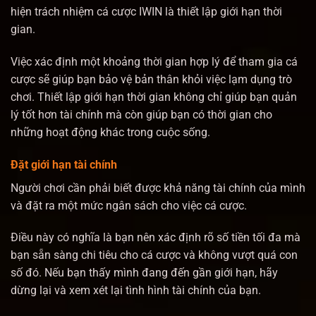
hiện trách nhiệm cá cược IWIN là thiết lập giới hạn thời
gian.
Việc xác định một khoảng thời gian hợp lý để tham gia cá
cược sẽ giúp bạn bảo vệ bản thân khỏi việc lạm dụng trò
chơi. Thiết lập giới hạn thời gian không chỉ giúp bạn quản
lý tốt hơn tài chính mà còn giúp bạn có thời gian cho
những hoạt động khác trong cuộc sống.
Đặt giới hạn tài chính
Người chơi cần phải biết được khả năng tài chính của mình
và đặt ra một mức ngân sách cho việc cá cược.
Điều này có nghĩa là bạn nên xác định rõ số tiền tối đa mà
bạn sẵn sàng chi tiêu cho cá cược và không vượt quá con
số đó. Nếu bạn thấy mình đang đến gần giới hạn, hãy
dừng lại và xem xét lại tình hình tài chính của bạn.