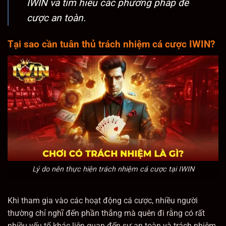
IWIN và tìm hiểu các phương pháp để
cược an toàn.
Tại sao cần tuân thủ trách nhiệm cá cược IWIN?
Lý do nên thực hiện trách nhiệm cá cược tại IWIN
Khi tham gia vào các hoạt động cá cược, nhiều người
thường chỉ nghĩ đến phần thắng mà quên đi rằng có rất
nhiều yếu tố khác liên quan đến sự an toàn và trách nhiệm