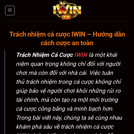
Chuyển
đến
nội
dung
Trách nhiệm cá cược IWIN – Hướng dẫn
cách cược an toàn
Trách Nhiệm Cá Cược
IWIN
là một khái
niệm quan trọng không chỉ đối với người
chơi mà còn đối với nhà cái. Việc tuân
thủ trách nhiệm trong cá cược không chỉ
giúp bảo vệ người chơi khỏi những rủi ro
tài chính, mà còn tạo ra một môi trường
cá cược công bằng và minh bạch hơn.
Trong bài viết này, chúng ta sẽ cùng nhau
khám phá sâu về trách nhiệm cá cược