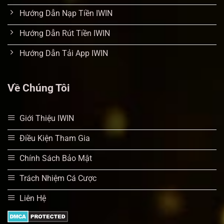
Hướng Dẫn Nạp Tiền IWIN
Hướng Dẫn Rút Tiền IWIN
Hướng Dẫn Tải App IWIN
Về Chúng Tôi
Giới Thiệu IWIN
Điều Kiện Tham Gia
Chính Sách Bảo Mật
Trách Nhiệm Cá Cược
Liên Hệ