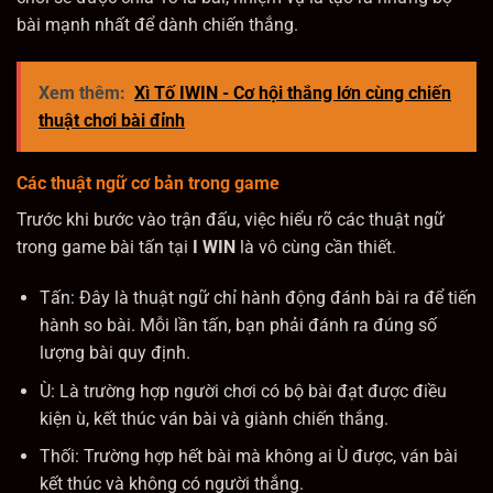
bài mạnh nhất để dành chiến thắng.
Xem thêm:
Xì Tố IWIN - Cơ hội thắng lớn cùng chiến
thuật chơi bài đỉnh
Các thuật ngữ cơ bản trong game
Trước khi bước vào trận đấu, việc hiểu rõ các thuật ngữ
trong game bài tấn tại
I WIN
là vô cùng cần thiết.
Tấn: Đây là thuật ngữ chỉ hành động đánh bài ra để tiến
hành so bài. Mỗi lần tấn, bạn phải đánh ra đúng số
lượng bài quy định.
Ù: Là trường hợp người chơi có bộ bài đạt được điều
kiện ù, kết thúc ván bài và giành chiến thắng.
Thối: Trường hợp hết bài mà không ai Ù được, ván bài
kết thúc và không có người thắng.