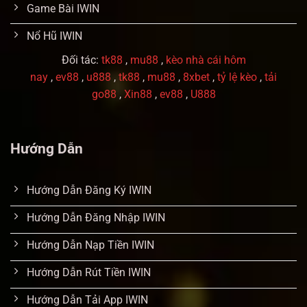
Game Bài IWIN
Nổ Hũ IWIN
Đối tác:
tk88
,
mu88
,
kèo nhà cái hôm
nay
,
ev88
,
u888
,
tk88
,
mu88
,
8xbet
,
tỷ lệ kèo
,
tải
go88
,
Xin88
,
ev88
,
U888
Hướng Dẫn
Hướng Dẫn Đăng Ký IWIN
Hướng Dẫn Đăng Nhập IWIN
Hướng Dẫn Nạp Tiền IWIN
Hướng Dẫn Rút Tiền IWIN
Hướng Dẫn Tải App IWIN