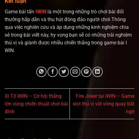
Kết luận
Game bài tấn
IWIN
là một trong những trò chơi bài đổi
thưởng hấp dẫn và thu hút đông đảo người chơi.Thông
qua việc nghiên cứu và áp dụng những kinh nghiệm chia
sẻ trong bài viết này, hy vọng bạn sẽ có những trải nghiệm
thú vị và giành được nhiều chiến thắng trong game bài I
WIN.
Xì Tố IWIN – Cơ hội thắng
Fire Joker tại IWIN – Game
lớn cùng chiến thuật chơi bài
slot thú vị với vòng quay bất
đỉnh
ngờ