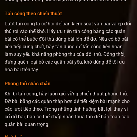
Tấn công theo chiến thuật
Lượt tấn công là cơ hội để bạn kiểm soát ván bài và ép đối
thủ rơi vào thế khó. Hãy ưu tiên tấn công bằng các quân
bài có thể buộc đối thủ dùng bài lớn để đỡ. Nếu có bộ bài
liên tiếp cùng chất, hãy tận dụng để tấn công liên hoàn,
làm suy yếu khả năng phòng thủ của đối thủ. Đồng thời,
đừng quên loại bỏ các quân bài yếu, khó dùng để tối ưu
hóa bài trên tay.
Phòng thủ chắc chắn
Khi bị tấn công, hãy luôn giữ vững chiến thuật phòng thủ.
Đỡ bài bằng các quân thấp hơn để tiết kiệm bài mạnh cho
các lượt tiếp theo. Trong những tình huống bất lợi, thay vì
cố đỡ bài, bạn có thể chấp nhận thua tấn để bảo toàn các
quân bài quan trọng.