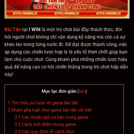
Bài Tấn
tại
I WIN
là một trò chơi bài đầy thách thức, đòi
hỏi người chơi không chỉ vận dụng kỹ năng mà còn cả sự
khéo léo trong từng nước đi. Để đạt được thành công, việc
áp dụng các chiến lược hợp lý là yếu tố then chốt giúp bạn
làm chủ cuộc chơi. Cùng khám phá những chiến lược hiệu
quả để nâng cao cơ hội chiến thắng trong trò chơi hấp dẫn
này!
Mục lục đơn giản
[
Sau
]
1
Tìm hiểu sơ lược về game bài tấn
2
Khám phá luật chơi game bài tấn chi tiết
2.1
Các thuật ngữ cơ bản trong game
2.2
Cách tính điểm trong game
2.3
Các quy định về cách chơi